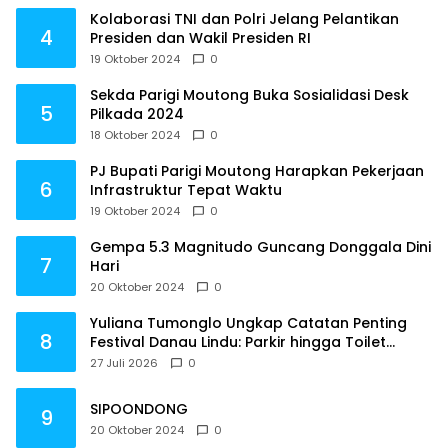
Kolaborasi TNI dan Polri Jelang Pelantikan
4
Presiden dan Wakil Presiden RI
19 Oktober 2024
0
Sekda Parigi Moutong Buka Sosialidasi Desk
5
Pilkada 2024
18 Oktober 2024
0
PJ Bupati Parigi Moutong Harapkan Pekerjaan
6
Infrastruktur Tepat Waktu
19 Oktober 2024
0
Gempa 5.3 Magnitudo Guncang Donggala Dini
7
Hari
20 Oktober 2024
0
Yuliana Tumonglo Ungkap Catatan Penting
8
Festival Danau Lindu: Parkir hingga Toilet
Harus Jadi Prioritas
27 Juli 2026
0
SIPOONDONG
9
20 Oktober 2024
0