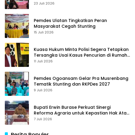
23 Juli 2026
Pemdes Ulatan Tingkatkan Peran
Masyarakat Cegah Stunting
15 Juli 2026
Kuasa Hukum Minta Polisi Segera Tetapkan
Tersangka Usai Kasus Pencurian di Rumah
Anggota Dewan Bantul di Sigi Naik
11 Juli 2026
Penyidikan
Pemdes Ogoansam Gelar Pra Musrenbang
Tematik Stunting dan RKPDes 2027
9 Juli 2026
Bupati Erwin Burase Perkuat Sinergi
Reforma Agraria untuk Kepastian Hak Atas
Tanah bagi Masyarakat
7 Juli 2026
Berita Populer