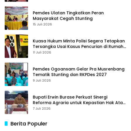
Pemdes Ulatan Tingkatkan Peran
Masyarakat Cegah Stunting
15 Juli 2026
Kuasa Hukum Minta Polisi Segera Tetapkan
Tersangka Usai Kasus Pencurian di Rumah
Anggota Dewan Bantul di Sigi Naik
11 Juli 2026
Penyidikan
Pemdes Ogoansam Gelar Pra Musrenbang
Tematik Stunting dan RKPDes 2027
9 Juli 2026
Bupati Erwin Burase Perkuat Sinergi
Reforma Agraria untuk Kepastian Hak Atas
Tanah bagi Masyarakat
7 Juli 2026
Berita Populer