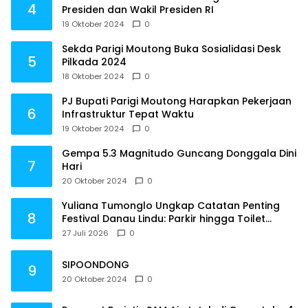
4
Presiden dan Wakil Presiden RI
19 Oktober 2024
0
Sekda Parigi Moutong Buka Sosialidasi Desk
5
Pilkada 2024
18 Oktober 2024
0
PJ Bupati Parigi Moutong Harapkan Pekerjaan
6
Infrastruktur Tepat Waktu
19 Oktober 2024
0
Gempa 5.3 Magnitudo Guncang Donggala Dini
7
Hari
20 Oktober 2024
0
Yuliana Tumonglo Ungkap Catatan Penting
8
Festival Danau Lindu: Parkir hingga Toilet
Harus Jadi Prioritas
27 Juli 2026
0
SIPOONDONG
9
20 Oktober 2024
0